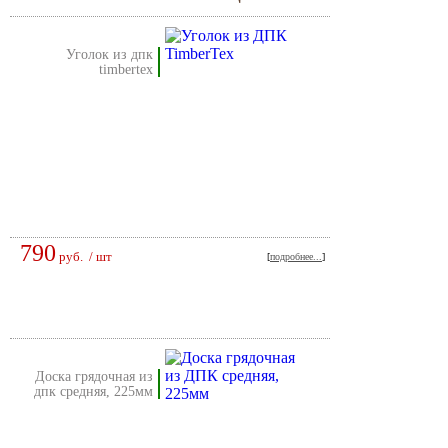
уголок из дпк
timbertex
790
руб.
/ шт
[
подробнее...
]
доска грядочная из
дпк средняя, 225мм