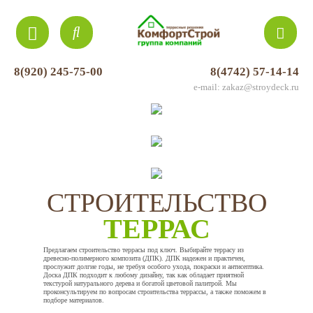
8(920) 245-75-00
8(4742) 57-14-14
e-mail: zakaz@stroydeck.ru
СТРОИТЕЛЬСТВО
ТЕРРАС
Предлагаем строительство террасы под ключ. Выбирайте террасу из
древесно-полимерного композита (ДПК). ДПК надежен и практичен,
прослужит долгие годы, не требуя особого ухода, покраски и антисептика.
Доска ДПК подходит к любому дизайну, так как обладает приятной
текстурой натурального дерева и богатой цветовой палитрой. Мы
проконсультируем по вопросам строительства террассы, а также поможем в
подборе материалов.