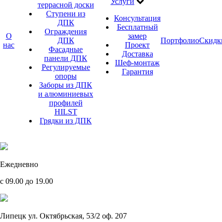
Услуги
террасной доски
Ступени из
Консультация
ДПК
Бесплатный
Ограждения
О
замер
ДПК
Портфолио
Скидк
нас
Проект
Фасадные
Доставка
панели ДПК
Шеф-монтаж
Регулируемые
Гарантия
опоры
Заборы из ДПК
и алюминиевых
профилей
HILST
Грядки из ДПК
Ежедневно
с 09.00 до 19.00
Липецк ул. Октябрьская, 53/2 оф. 207