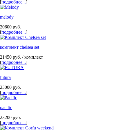
[
подробнее...
]
melody
20600
руб.
[
подробнее...
]
комплект chelsea set
21450
руб.
/ комплект
[
подробнее...
]
futura
23000
руб.
[
подробнее...
]
pacific
23200
руб.
[
подробнее...
]