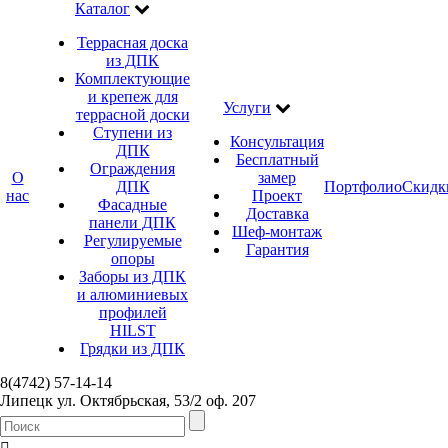
Каталог
Террасная доска
из ДПК
Комплектующие
и крепеж для
Услуги
террасной доски
Ступени из
Консультация
ДПК
Бесплатный
Ограждения
О
замер
ДПК
Портфолио
Скидк
нас
Проект
Фасадные
Доставка
панели ДПК
Шеф-монтаж
Регулируемые
Гарантия
опоры
Заборы из ДПК
и алюминиевых
профилей
HILST
Грядки из ДПК
8(4742) 57-14-14
Липецк ул. Октябрьская, 53/2 оф. 207