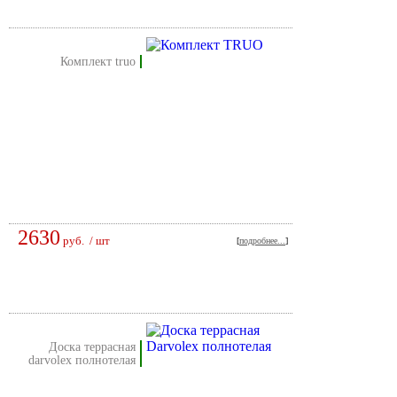
комплект truo
2630
руб.
/ шт
[
подробнее...
]
доска террасная
darvolex полнотелая