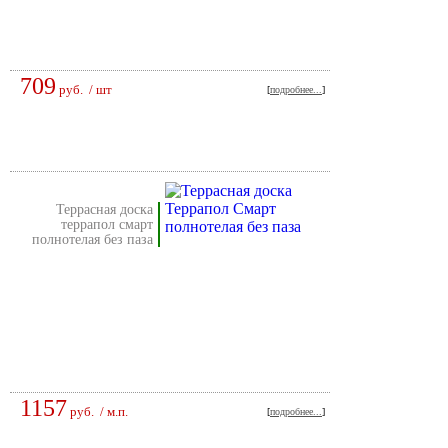
709
руб.
/ шт
[
подробнее...
]
террасная доска
террапол смарт
полнотелая без паза
1157
руб.
/ м.п.
[
подробнее...
]