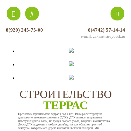
8(920) 245-75-00
8(4742) 57-14-14
e-mail: zakaz@stroydeck.ru
СТРОИТЕЛЬСТВО
ТЕРРАС
Предлагаем строительство террасы под ключ. Выбирайте террасу из
древесно-полимерного композита (ДПК). ДПК надежен и практичен,
прослужит долгие годы, не требуя особого ухода, покраски и антисептика.
Доска ДПК подходит к любому дизайну, так как обладает приятной
текстурой натурального дерева и богатой цветовой палитрой. Мы