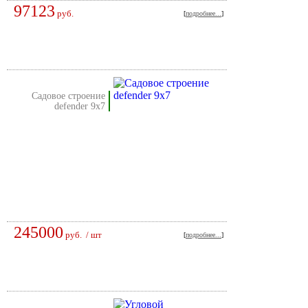
97123
руб.
[
подробнее...
]
садовое строение
defender 9х7
245000
руб.
/ шт
[
подробнее...
]