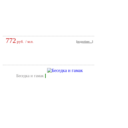
772
руб.
/ м.п.
[
подробнее...
]
беседка и гамак