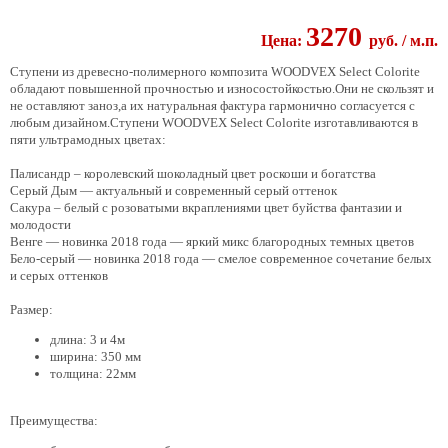
3270
Цена:
pуб.
/ м.п.
Ступени из древесно-полимерного композита WOODVEX Select Colorite
обладают повышенной прочностью и износостойкостью.Они не скользят и
не оставляют заноз,а их натуральная фактура гармонично согласуется с
любым дизайном.Ступени WOODVEX Select Colorite изготавливаются в
пяти ультрамодных цветах:
Палисандр – королевский шоколадный цвет роскоши и богатства
Серый Дым — актуальный и современный серый оттенок
Сакура – белый с розоватыми вкраплениями цвет буйства фантазии и
молодости
Венге — новинка 2018 года — яркий микс благородных темных цветов
Бело-серый — новинка 2018 года — смелое современное сочетание белых
и серых оттенков
Размер:
длина: 3 и 4м
ширина: 350 мм
толщина: 22мм
Преимущества: