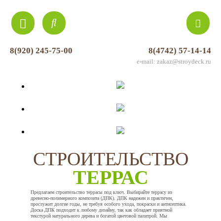
8(920) 245-75-00
8(4742) 57-14-14
e-mail: zakaz@stroydeck.ru
СТРОИТЕЛЬСТВО
ТЕРРАС
Предлагаем строительство террасы под ключ. Выбирайте террасу из
древесно-полимерного композита (ДПК). ДПК надежен и практичен,
прослужит долгие годы, не требуя особого ухода, покраски и антисептика.
Доска ДПК подходит к любому дизайну, так как обладает приятной
текстурой натурального дерева и богатой цветовой палитрой. Мы