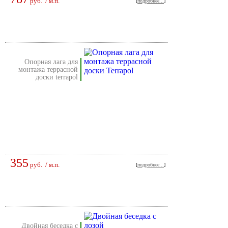
руб.
/ м.п.
[
подробнее...
]
опорная лага для
монтажа террасной
доски terrapol
355
руб.
/ м.п.
[
подробнее...
]
двойная беседка с